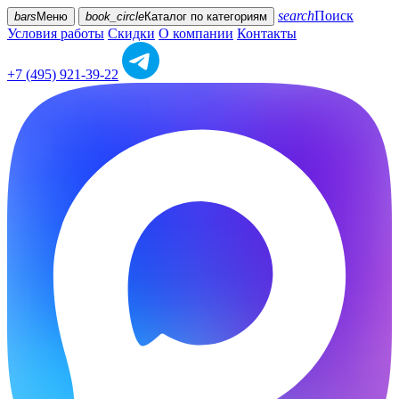
search
Поиск
bars
Меню
book_circle
Каталог
по категориям
Условия работы
Скидки
О компании
Контакты
+7 (495) 921-39-22