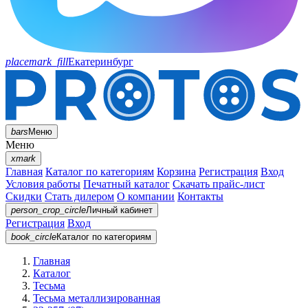
placemark_fill
Екатеринбург
bars
Меню
Меню
xmark
Главная
Каталог по категориям
Корзина
Регистрация
Вход
Условия работы
Печатный каталог
Скачать прайс-лист
Скидки
Стать дилером
О компании
Контакты
person_crop_circle
Личный кабинет
Регистрация
Вход
book_circle
Каталог
по категориям
Главная
Каталог
Тесьма
Тесьма металлизированная