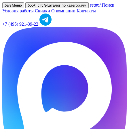
search
Поиск
bars
Меню
book_circle
Каталог
по категориям
Условия работы
Скидки
О компании
Контакты
+7 (495) 921-39-22