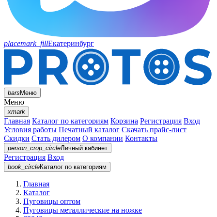
placemark_fill
Екатеринбург
bars
Меню
Меню
xmark
Главная
Каталог по категориям
Корзина
Регистрация
Вход
Условия работы
Печатный каталог
Скачать прайс-лист
Скидки
Стать дилером
О компании
Контакты
person_crop_circle
Личный кабинет
Регистрация
Вход
book_circle
Каталог
по категориям
Главная
Каталог
Пуговицы оптом
Пуговицы металлические на ножке