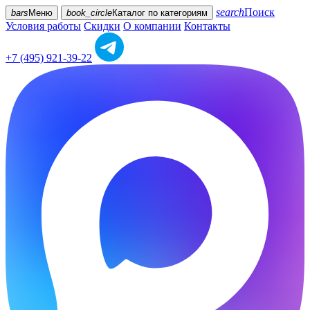
search
Поиск
bars
Меню
book_circle
Каталог
по категориям
Условия работы
Скидки
О компании
Контакты
+7 (495) 921-39-22