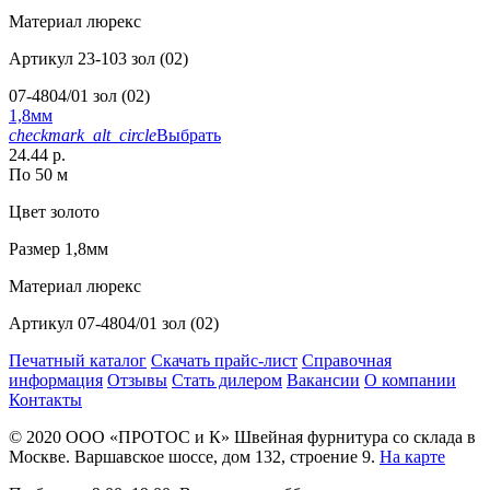
Материал
люрекс
Артикул
23-103 зол (02)
07-4804/01 зол (02)
1,8мм
checkmark_alt_circle
Выбрать
24.44 р.
По 50 м
Цвет
золото
Размер
1,8мм
Материал
люрекс
Артикул
07-4804/01 зол (02)
Печатный каталог
Скачать прайс-лист
Справочная
информация
Отзывы
Стать дилером
Вакансии
О компании
Контакты
© 2020
ООО «ПРОТОС и К»
Швейная фурнитура со склада в
Москве.
Варшавское шоссе, дом 132, строение 9.
На карте