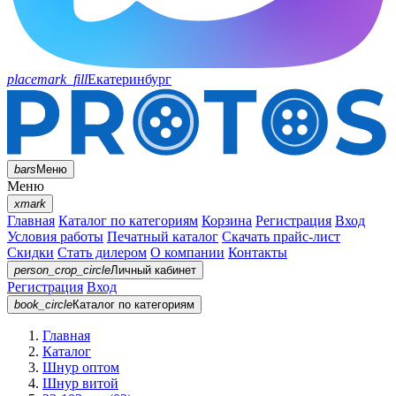
placemark_fill
Екатеринбург
bars
Меню
Меню
xmark
Главная
Каталог по категориям
Корзина
Регистрация
Вход
Условия работы
Печатный каталог
Скачать прайс-лист
Скидки
Стать дилером
О компании
Контакты
person_crop_circle
Личный кабинет
Регистрация
Вход
book_circle
Каталог
по категориям
Главная
Каталог
Шнур оптом
Шнур витой