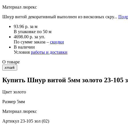
Материал
люрекс
Шнур витой декоративный выполнен из вискозных скру...
Подр
93.96
р.
за м
В упаковке по
50 м
4698.00 р. за уп.
По сумме заказа –
скидки
В наличии
Условия
работы и доставки
О товаре
xmark
Купить Шнур витой 5мм золото 23-105 з
Цвет
золото
Размер
5мм
Материал
люрекс
Артикул
23-105 зол (02)