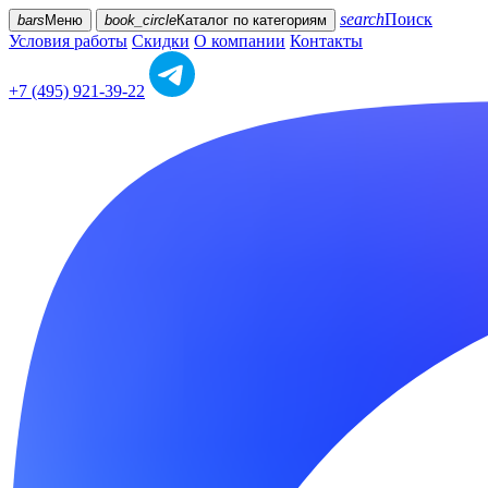
search
Поиск
bars
Меню
book_circle
Каталог
по категориям
Условия работы
Скидки
О компании
Контакты
+7 (495) 921-39-22