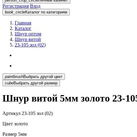
person_crop_circle
Личный кабинет
Регистрация
Вход
book_circle
Каталог
по категориям
Главная
Каталог
Шнур оптом
Шнур витой
23-105 зол (02)
paintbrush
Выбрать другой цвет
cube
Выбрать другой размер
Шнур витой 5мм золото 23-105
Артикул
23-105 зол (02)
Цвет
золото
Размер
5мм