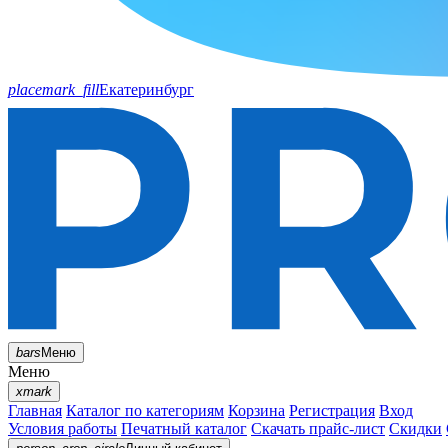
placemark_fill
Екатеринбург
bars
Меню
Меню
xmark
Главная
Каталог по категориям
Корзина
Регистрация
Вход
Условия работы
Печатный каталог
Скачать прайс-лист
Скидки