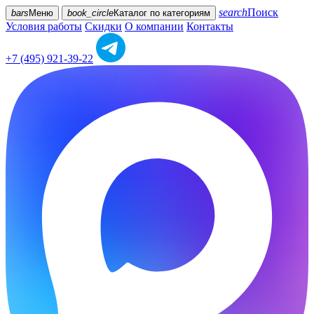
search
Поиск
bars
Меню
book_circle
Каталог
по категориям
Условия работы
Скидки
О компании
Контакты
+7 (495) 921-39-22