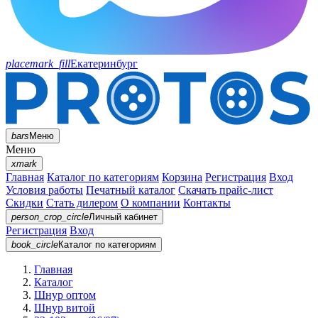
placemark_fill
Екатеринбург
bars
Меню
Меню
xmark
Главная
Каталог по категориям
Корзина
Регистрация
Вход
Условия работы
Печатный каталог
Скачать прайс-лист
Скидки
Стать дилером
О компании
Контакты
person_crop_circle
Личный кабинет
Регистрация
Вход
book_circle
Каталог
по категориям
Главная
Каталог
Шнур оптом
Шнур витой