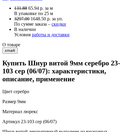
131.88
65.94
р.
за м
В упаковке по
25 м
3297.00
1648.50 р. за уп.
По сумме заказа –
скидки
В наличии
Условия
работы и доставки
О товаре
xmark
Купить Шнур витой 9мм серебро 23-
103 сер (06/07): характеристики,
описание, применение
Цвет
серебро
Размер
9мм
Материал
люрекс
Артикул
23-103 сер (06/07)
Шнур витой декоративный выполнен из вискозных