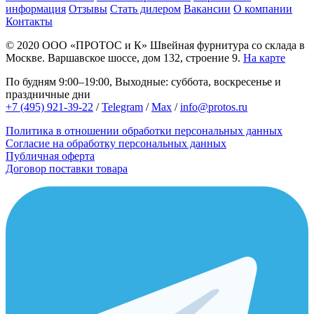
информация
Отзывы
Стать дилером
Вакансии
О компании
Контакты
© 2020
ООО «ПРОТОС и К»
Швейная фурнитура со склада в
Москве.
Варшавское шоссе, дом 132, строение 9.
На карте
По будням 9:00–19:00, Выходные: суббота, воскресенье и
праздничные дни
+7 (495) 921-39-22
/
Telegram
/
Max
/
info@protos.ru
Политика в отношении обработки персональных данных
Согласие на обработку персональных данных
Публичная оферта
Договор поставки товара