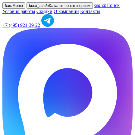
search
Поиск
bars
Меню
book_circle
Каталог
по категориям
Условия работы
Скидки
О компании
Контакты
+7 (495) 921-39-22