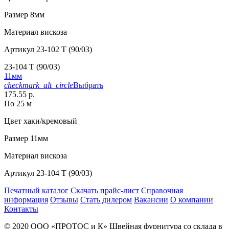
Размер
8мм
Материал
вискоза
Артикул
23-102 T (90/03)
23-104 T (90/03)
11мм
checkmark_alt_circle
Выбрать
175.55 р.
По 25 м
Цвет
хаки/кремовый
Размер
11мм
Материал
вискоза
Артикул
23-104 T (90/03)
Печатный каталог
Скачать прайс-лист
Справочная
информация
Отзывы
Стать дилером
Вакансии
О компании
Контакты
© 2020
ООО «ПРОТОС и К»
Швейная фурнитура со склада в