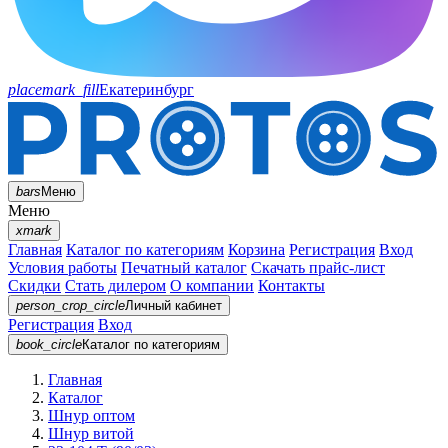
placemark_fill
Екатеринбург
bars
Меню
Меню
xmark
Главная
Каталог по категориям
Корзина
Регистрация
Вход
Условия работы
Печатный каталог
Скачать прайс-лист
Скидки
Стать дилером
О компании
Контакты
person_crop_circle
Личный кабинет
Регистрация
Вход
book_circle
Каталог
по категориям
Главная
Каталог
Шнур оптом
Шнур витой