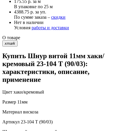
175.55
р.
за м
В упаковке по
25 м
4388.75 р. за уп.
По сумме заказа –
скидки
Нет в наличии
Условия
работы и доставки
О товаре
xmark
Купить Шнур витой 11мм хаки/
кремовый 23-104 T (90/03):
характеристики, описание,
применение
Цвет
хаки/кремовый
Размер
11мм
Материал
вискоза
Артикул
23-104 T (90/03)