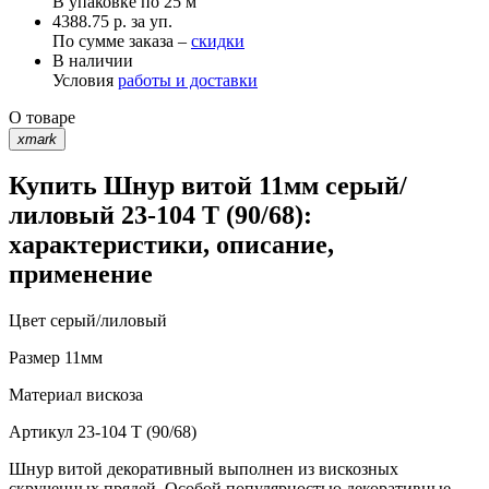
В упаковке по
25 м
4388.75 р. за уп.
По сумме заказа –
скидки
В наличии
Условия
работы и доставки
О товаре
xmark
Купить Шнур витой 11мм серый/
лиловый 23-104 T (90/68):
характеристики, описание,
применение
Цвет
серый/лиловый
Размер
11мм
Материал
вискоза
Артикул
23-104 T (90/68)
Шнур витой декоративный выполнен из вискозных
скрученных прядей. Особой популярностью декоративные