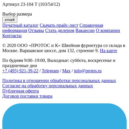
Артикул
23-104 T (103/54/12)
Выбор размера
xmark
Печатный каталог
Скачать прайс-лист
Справочная
информация
Отзывы
Стать дилером
Вакансии
О компании
Контакты
© 2020
ООО «ПРОТОС и К»
Швейная фурнитура со склада в
Москве.
Варшавское шоссе, дом 132, строение 9.
На карте
По будням 9:00–19:00, Выходные: суббота, воскресенье и
праздничные дни
+7 (495) 921-39-22
/
Telegram
/
Max
/
info@protos.ru
Политика в отношении обработки персональных данных
Согласие на обработку персональных данных
Публичная оферта
Договор поставки товара