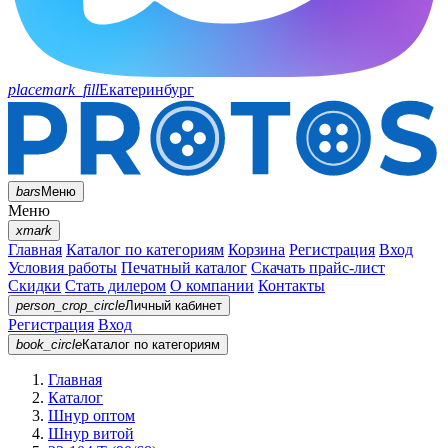
placemark_fill
Екатеринбург
bars
Меню
Меню
xmark
Главная
Каталог по категориям
Корзина
Регистрация
Вход
Условия работы
Печатный каталог
Скачать прайс-лист
Скидки
Стать дилером
О компании
Контакты
person_crop_circle
Личный кабинет
Регистрация
Вход
book_circle
Каталог
по категориям
Главная
Каталог
Шнур оптом
Шнур витой