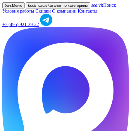
search
Поиск
bars
Меню
book_circle
Каталог
по категориям
Условия работы
Скидки
О компании
Контакты
+7 (495) 921-39-22