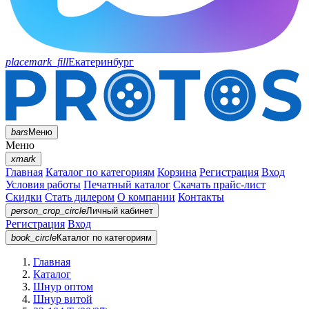
placemark_fill
Екатеринбург
bars
Меню
Меню
xmark
Главная
Каталог по категориям
Корзина
Регистрация
Вход
Условия работы
Печатный каталог
Скачать прайс-лист
Скидки
Стать дилером
О компании
Контакты
person_crop_circle
Личный кабинет
Регистрация
Вход
book_circle
Каталог
по категориям
Главная
Каталог
Шнур оптом
Шнур витой