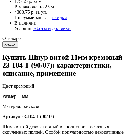
175.55
р.
за м
В упаковке по
25 м
4388.75 р. за уп.
По сумме заказа –
скидки
В наличии
Условия
работы и доставки
О товаре
xmark
Купить Шнур витой 11мм кремовый
23-104 T (90/07): характеристики,
описание, применение
Цвет
кремовый
Размер
11мм
Материал
вискоза
Артикул
23-104 T (90/07)
Шнур витой декоративный выполнен из вискозных
скрученных прядей. Особой популярностью декоративные