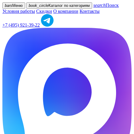
search
Поиск
bars
Меню
book_circle
Каталог
по категориям
Условия работы
Скидки
О компании
Контакты
+7 (495) 921-39-22