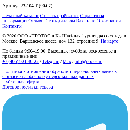
Артикул
23-104 T (90/07)
Печатный каталог
Скачать прайс-лист
Справочная
информация
Отзывы
Стать дилером
Вакансии
О компании
Контакты
© 2020
ООО «ПРОТОС и К»
Швейная фурнитура со склада в
Москве.
Варшавское шоссе, дом 132, строение 9.
На карте
По будням 9:00–19:00, Выходные: суббота, воскресенье и
праздничные дни
+7 (495) 921-39-22
/
Telegram
/
Max
/
info@protos.ru
Политика в отношении обработки персональных данных
Согласие на обработку персональных данных
Публичная оферта
Договор поставки товара