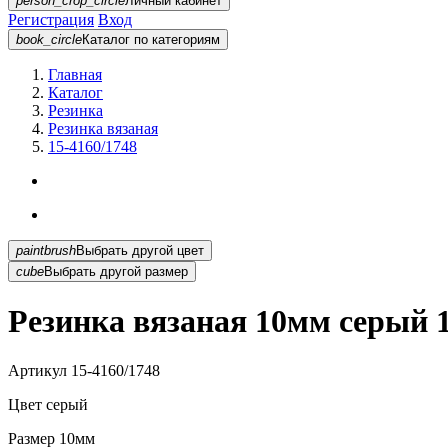
person_crop_circle
Личный кабинет
Регистрация
Вход
book_circle
Каталог
по категориям
Главная
Каталог
Резинка
Резинка вязаная
15-4160/1748
paintbrush
Выбрать другой цвет
cube
Выбрать другой размер
Резинка вязаная 10мм серый 1
Артикул
15-4160/1748
Цвет
серый
Размер
10мм