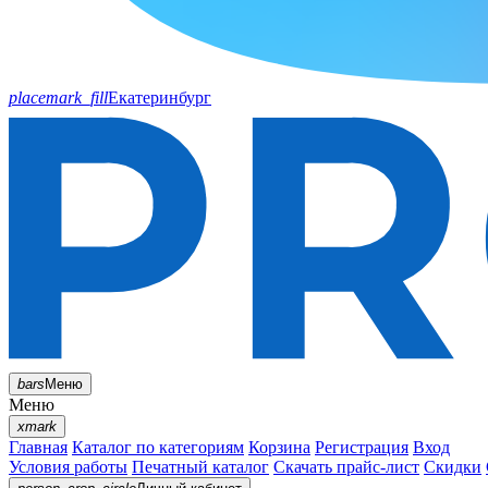
placemark_fill
Екатеринбург
bars
Меню
Меню
xmark
Главная
Каталог по категориям
Корзина
Регистрация
Вход
Условия работы
Печатный каталог
Скачать прайс-лист
Скидки