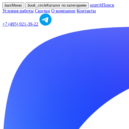
search
Поиск
bars
Меню
book_circle
Каталог
по категориям
Условия работы
Скидки
О компании
Контакты
+7 (495) 921-39-22