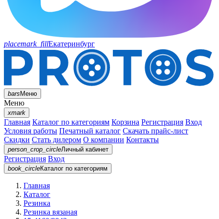
placemark_fill
Екатеринбург
bars
Меню
Меню
xmark
Главная
Каталог по категориям
Корзина
Регистрация
Вход
Условия работы
Печатный каталог
Скачать прайс-лист
Скидки
Стать дилером
О компании
Контакты
person_crop_circle
Личный кабинет
Регистрация
Вход
book_circle
Каталог
по категориям
Главная
Каталог
Резинка
Резинка вязаная