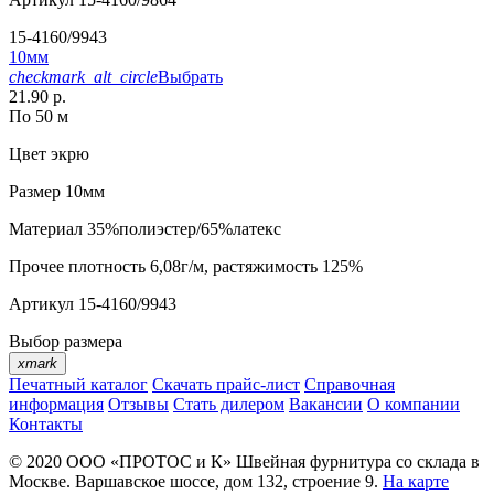
15-4160/9943
10мм
checkmark_alt_circle
Выбрать
21.90 р.
По 50 м
Цвет
экрю
Размер
10мм
Материал
35%полиэстер/65%латекс
Прочее
плотность 6,08г/м, растяжимость 125%
Артикул
15-4160/9943
Выбор размера
xmark
Печатный каталог
Скачать прайс-лист
Справочная
информация
Отзывы
Стать дилером
Вакансии
О компании
Контакты
© 2020
ООО «ПРОТОС и К»
Швейная фурнитура со склада в
Москве.
Варшавское шоссе, дом 132, строение 9.
На карте