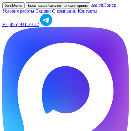
search
Поиск
bars
Меню
book_circle
Каталог
по категориям
Условия работы
Скидки
О компании
Контакты
+7 (495) 921-39-22