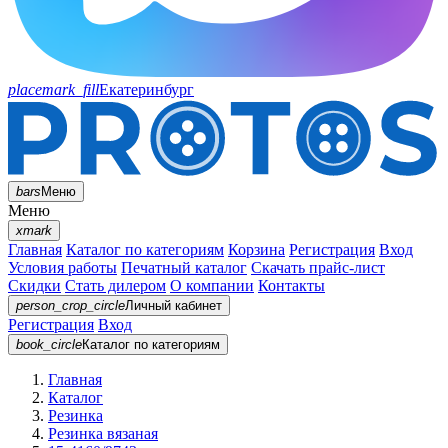
placemark_fill
Екатеринбург
bars
Меню
Меню
xmark
Главная
Каталог по категориям
Корзина
Регистрация
Вход
Условия работы
Печатный каталог
Скачать прайс-лист
Скидки
Стать дилером
О компании
Контакты
person_crop_circle
Личный кабинет
Регистрация
Вход
book_circle
Каталог
по категориям
Главная
Каталог
Резинка
Резинка вязаная