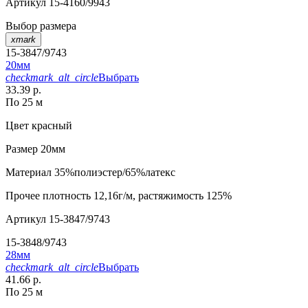
Артикул
15-4160/9943
Выбор размера
xmark
15-3847/9743
20мм
checkmark_alt_circle
Выбрать
33.39 р.
По 25 м
Цвет
красный
Размер
20мм
Материал
35%полиэстер/65%латекс
Прочее
плотность 12,16г/м, растяжимость 125%
Артикул
15-3847/9743
15-3848/9743
28мм
checkmark_alt_circle
Выбрать
41.66 р.
По 25 м