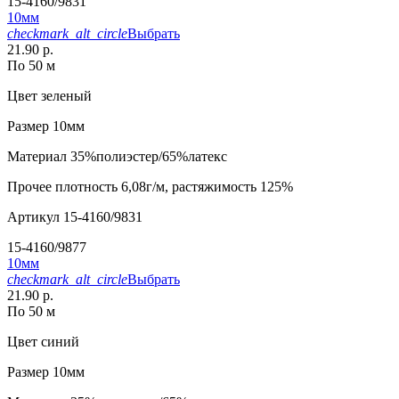
15-4160/9831
10мм
checkmark_alt_circle
Выбрать
21.90 р.
По 50 м
Цвет
зеленый
Размер
10мм
Материал
35%полиэстер/65%латекс
Прочее
плотность 6,08г/м, растяжимость 125%
Артикул
15-4160/9831
15-4160/9877
10мм
checkmark_alt_circle
Выбрать
21.90 р.
По 50 м
Цвет
синий
Размер
10мм