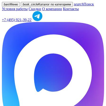
search
Поиск
bars
Меню
book_circle
Каталог
по категориям
Условия работы
Скидки
О компании
Контакты
+7 (495) 921-39-22