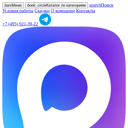
search
Поиск
bars
Меню
book_circle
Каталог
по категориям
Условия работы
Скидки
О компании
Контакты
+7 (495) 921-39-22