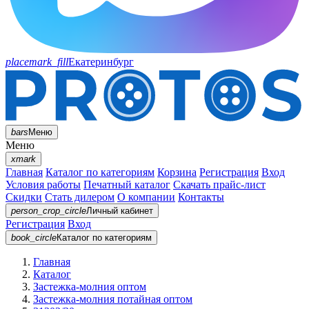
placemark_fill
Екатеринбург
bars
Меню
Меню
xmark
Главная
Каталог по категориям
Корзина
Регистрация
Вход
Условия работы
Печатный каталог
Скачать прайс-лист
Скидки
Стать дилером
О компании
Контакты
person_crop_circle
Личный кабинет
Регистрация
Вход
book_circle
Каталог
по категориям
Главная
Каталог
Застежка-молния оптом
Застежка-молния потайная оптом