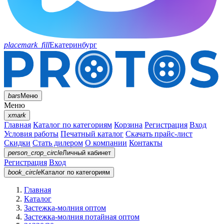
placemark_fill
Екатеринбург
bars
Меню
Меню
xmark
Главная
Каталог по категориям
Корзина
Регистрация
Вход
Условия работы
Печатный каталог
Скачать прайс-лист
Скидки
Стать дилером
О компании
Контакты
person_crop_circle
Личный кабинет
Регистрация
Вход
book_circle
Каталог
по категориям
Главная
Каталог
Застежка-молния оптом
Застежка-молния потайная оптом