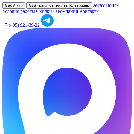
search
Поиск
bars
Меню
book_circle
Каталог
по категориям
Условия работы
Скидки
О компании
Контакты
+7 (495) 921-39-22