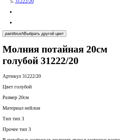
31222/20
paintbrush
Выбрать другой цвет
Молния потайная 20см
голубой 31222/20
Артикул
31222/20
Цвет
голубой
Размер
20см
Материал
нейлон
Тип
тип 3
Прочее
тип 3
В потайных застежках-молниях звенья застежки распо...