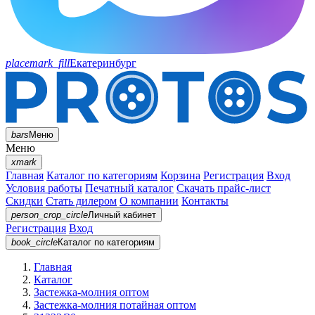
placemark_fill
Екатеринбург
bars
Меню
Меню
xmark
Главная
Каталог по категориям
Корзина
Регистрация
Вход
Условия работы
Печатный каталог
Скачать прайс-лист
Скидки
Стать дилером
О компании
Контакты
person_crop_circle
Личный кабинет
Регистрация
Вход
book_circle
Каталог
по категориям
Главная
Каталог
Застежка-молния оптом
Застежка-молния потайная оптом