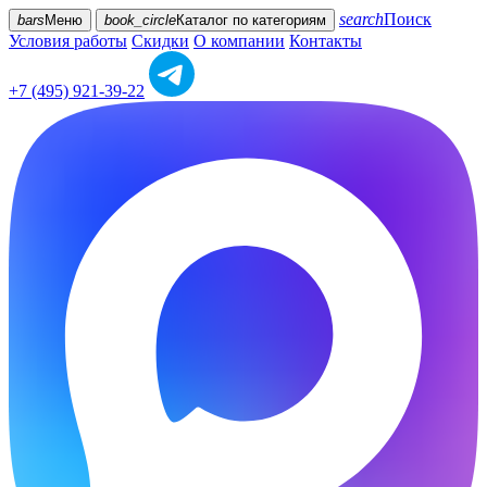
search
Поиск
bars
Меню
book_circle
Каталог
по категориям
Условия работы
Скидки
О компании
Контакты
+7 (495) 921-39-22