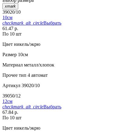
Выбор размера
xmark
39020/10
10см
checkmark_alt_circle
Выбрать
61.47 р.
По 10 шт
Цвет
никель/экрю
Размер
10см
Материал
металл/хлопок
Прочее
тип 4 автомат
Артикул
39020/10
39050/12
12см
checkmark_alt_circle
Выбрать
67.84 р.
По 10 шт
Цвет
никель/экрю