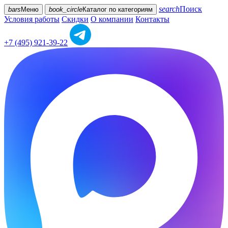
search
Поиск
bars
Меню
book_circle
Каталог
по категориям
Условия работы
Скидки
О компании
Контакты
+7 (495) 921-39-22