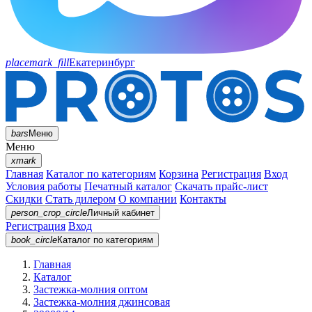
placemark_fill
Екатеринбург
bars
Меню
Меню
xmark
Главная
Каталог по категориям
Корзина
Регистрация
Вход
Условия работы
Печатный каталог
Скачать прайс-лист
Скидки
Стать дилером
О компании
Контакты
person_crop_circle
Личный кабинет
Регистрация
Вход
book_circle
Каталог
по категориям
Главная
Каталог
Застежка-молния оптом
Застежка-молния джинсовая