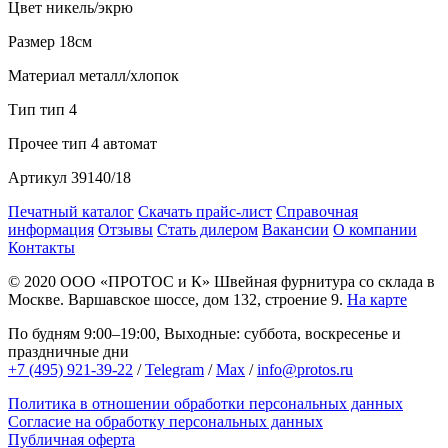
Цвет
никель/экрю
Размер
18см
Материал
металл/хлопок
Тип
тип 4
Прочее
тип 4 автомат
Артикул
39140/18
Печатный каталог
Скачать прайс-лист
Справочная
информация
Отзывы
Стать дилером
Вакансии
О компании
Контакты
© 2020
ООО «ПРОТОС и К»
Швейная фурнитура со склада в
Москве.
Варшавское шоссе, дом 132, строение 9.
На карте
По будням 9:00–19:00, Выходные: суббота, воскресенье и
праздничные дни
+7 (495) 921-39-22
/
Telegram
/
Max
/
info@protos.ru
Политика в отношении обработки персональных данных
Согласие на обработку персональных данных
Публичная оферта