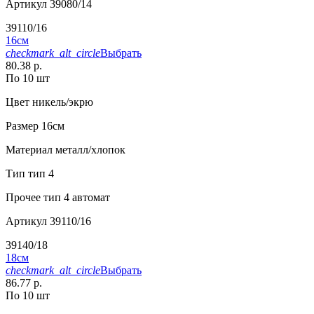
Артикул
39080/14
39110/16
16см
checkmark_alt_circle
Выбрать
80.38 р.
По 10 шт
Цвет
никель/экрю
Размер
16см
Материал
металл/хлопок
Тип
тип 4
Прочее
тип 4 автомат
Артикул
39110/16
39140/18
18см
checkmark_alt_circle
Выбрать
86.77 р.
По 10 шт