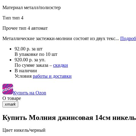
Материал
металл/полиэстер
Тип
тип 4
Прочее
тип 4 автомат
Металлические застежки-молнии состоят из двух текс...
Подроб
92.00
р.
за шт
В упаковке по
10 шт
920.00 р. за уп.
По сумме заказа –
скидки
В наличии
Условия
работы и доставки
Купить на Ozon
О товаре
xmark
Купить Молния джинсовая 14см никель/
Цвет
никель/черный