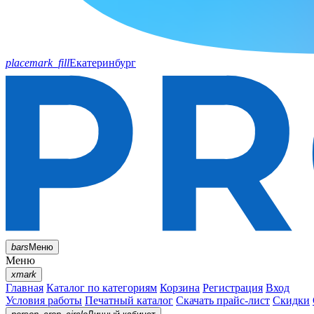
placemark_fill
Екатеринбург
bars
Меню
Меню
xmark
Главная
Каталог по категориям
Корзина
Регистрация
Вход
Условия работы
Печатный каталог
Скачать прайс-лист
Скидки