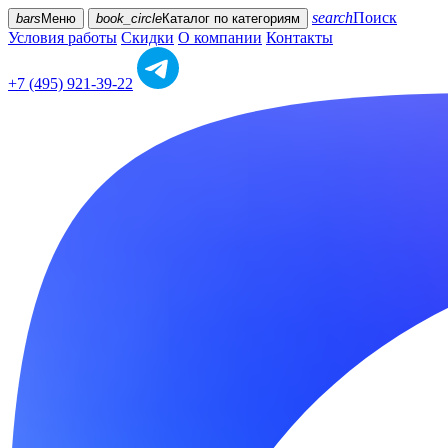
search
Поиск
bars
Меню
book_circle
Каталог
по категориям
Условия работы
Скидки
О компании
Контакты
+7 (495) 921-39-22