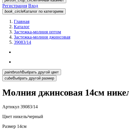
person_crop_circle
Личный кабинет
Регистрация
Вход
book_circle
Каталог
по категориям
Главная
Каталог
Застежка-молния оптом
Застежка-молния джинсовая
39083/14
paintbrush
Выбрать другой цвет
cube
Выбрать другой размер
Молния джинсовая 14см никел
Артикул
39083/14
Цвет
никель/черный
Размер
14см