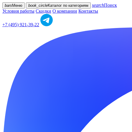
search
Поиск
bars
Меню
book_circle
Каталог
по категориям
Условия работы
Скидки
О компании
Контакты
+7 (495) 921-39-22