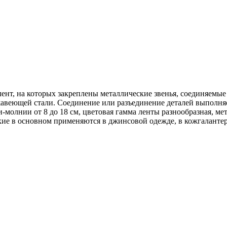
лент, на которых закреплены металлические звенья, соединяемы
ржавеющей стали. Соединение или разъединение деталей выполн
-молнии от 8 до 18 см, цветовая гамма ленты разнообразная, м
кие в основном применяются в джинсовой одежде, в кожгалантер