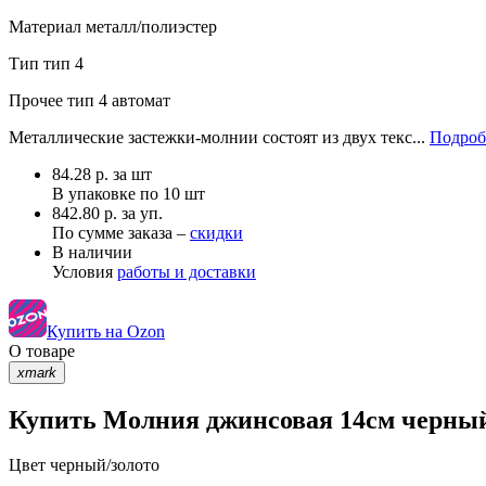
Материал
металл/полиэстер
Тип
тип 4
Прочее
тип 4 автомат
Металлические застежки-молнии состоят из двух текс...
Подроб
84.28
р.
за шт
В упаковке по
10 шт
842.80 р. за уп.
По сумме заказа –
скидки
В наличии
Условия
работы и доставки
Купить на Ozon
О товаре
xmark
Купить Молния джинсовая 14см черный/
Цвет
черный/золото