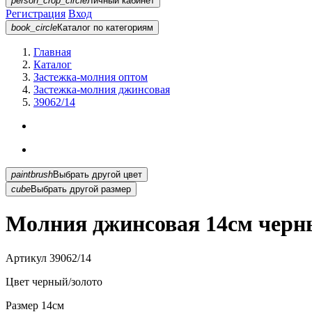
person_crop_circle
Личный кабинет
Регистрация
Вход
book_circle
Каталог
по категориям
Главная
Каталог
Застежка-молния оптом
Застежка-молния джинсовая
39062/14
paintbrush
Выбрать другой цвет
cube
Выбрать другой размер
Молния джинсовая 14см черны
Артикул
39062/14
Цвет
черный/золото
Размер
14см