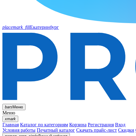
placemark_fill
Екатеринбург
bars
Меню
Меню
xmark
Главная
Каталог по категориям
Корзина
Регистрация
Вход
Условия работы
Печатный каталог
Скачать прайс-лист
Скидки