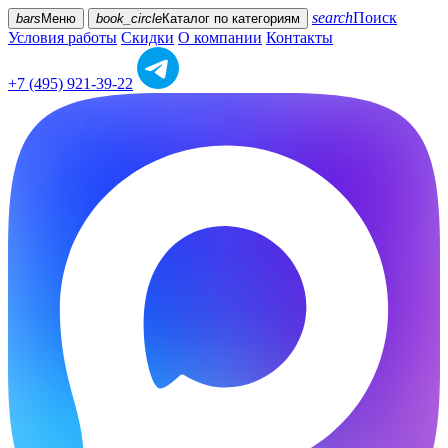
search
Поиск
bars
Меню
book_circle
Каталог
по категориям
Условия работы
Скидки
О компании
Контакты
+7 (495) 921-39-22