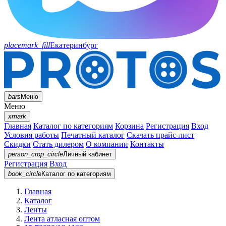
placemark_fill
Екатеринбург
bars
Меню
Меню
xmark
Главная
Каталог по категориям
Корзина
Регистрация
Вход
Условия работы
Печатный каталог
Скачать прайс-лист
Скидки
Стать дилером
О компании
Контакты
person_crop_circle
Личный кабинет
Регистрация
Вход
book_circle
Каталог
по категориям
Главная
Каталог
Ленты
Лента атласная оптом