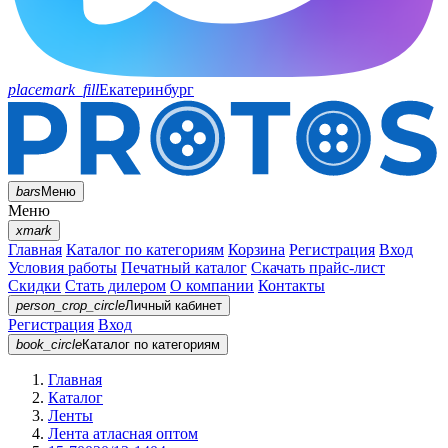
placemark_fill
Екатеринбург
bars
Меню
Меню
xmark
Главная
Каталог по категориям
Корзина
Регистрация
Вход
Условия работы
Печатный каталог
Скачать прайс-лист
Скидки
Стать дилером
О компании
Контакты
person_crop_circle
Личный кабинет
Регистрация
Вход
book_circle
Каталог
по категориям
Главная
Каталог
Ленты
Лента атласная оптом