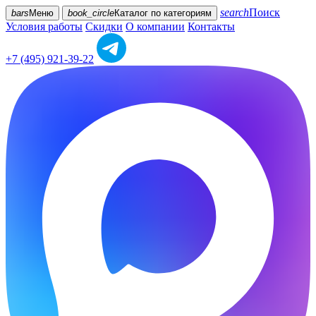
search
Поиск
bars
Меню
book_circle
Каталог
по категориям
Условия работы
Скидки
О компании
Контакты
+7 (495) 921-39-22