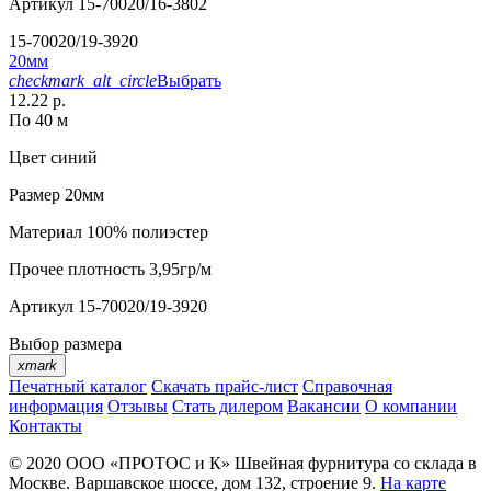
Артикул
15-70020/16-3802
15-70020/19-3920
20мм
checkmark_alt_circle
Выбрать
12.22 р.
По 40 м
Цвет
синий
Размер
20мм
Материал
100% полиэстер
Прочее
плотность 3,95гр/м
Артикул
15-70020/19-3920
Выбор размера
xmark
Печатный каталог
Скачать прайс-лист
Справочная
информация
Отзывы
Стать дилером
Вакансии
О компании
Контакты
© 2020
ООО «ПРОТОС и К»
Швейная фурнитура со склада в
Москве.
Варшавское шоссе, дом 132, строение 9.
На карте