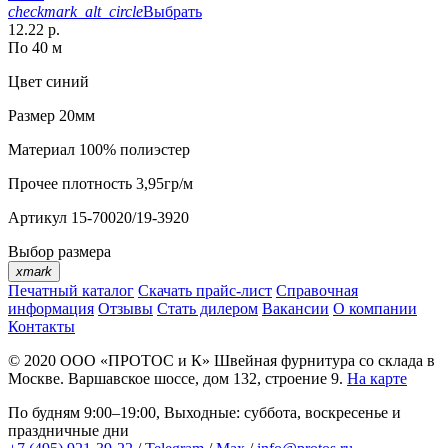
checkmark_alt_circle
Выбрать
12.22 р.
По 40 м
Цвет
синий
Размер
20мм
Материал
100% полиэстер
Прочее
плотность 3,95гр/м
Артикул
15-70020/19-3920
Выбор размера
xmark
Печатный каталог
Скачать прайс-лист
Справочная
информация
Отзывы
Стать дилером
Вакансии
О компании
Контакты
© 2020
ООО «ПРОТОС и К»
Швейная фурнитура со склада в
Москве.
Варшавское шоссе, дом 132, строение 9.
На карте
По будням 9:00–19:00, Выходные: суббота, воскресенье и
праздничные дни