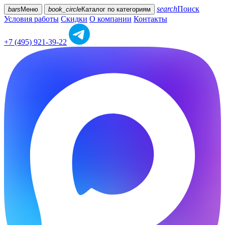
search
Поиск
bars
Меню
book_circle
Каталог
по категориям
Условия работы
Скидки
О компании
Контакты
+7 (495) 921-39-22