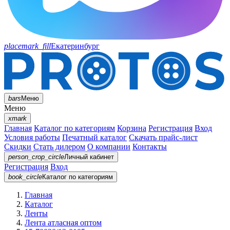
placemark_fill
Екатеринбург
bars
Меню
Меню
xmark
Главная
Каталог по категориям
Корзина
Регистрация
Вход
Условия работы
Печатный каталог
Скачать прайс-лист
Скидки
Стать дилером
О компании
Контакты
person_crop_circle
Личный кабинет
Регистрация
Вход
book_circle
Каталог
по категориям
Главная
Каталог
Ленты
Лента атласная оптом