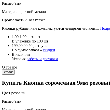
Размер
9мм
Материал
цветной металл
Прочее
часть А без глазка
Кнопки рубашечные комплектуются четырьмя частями;...
Подро
1.99
1.00
р.
за шт
В упаковке по
100 шт
199.00
99.50 р. за уп.
По сумме заказа –
скидки
В наличии
Условия
работы и доставки
О товаре
xmark
Купить Кнопка сорочечная 9мм розовый
Цвет
розовый
Размер
9мм
Материал
цветной металл