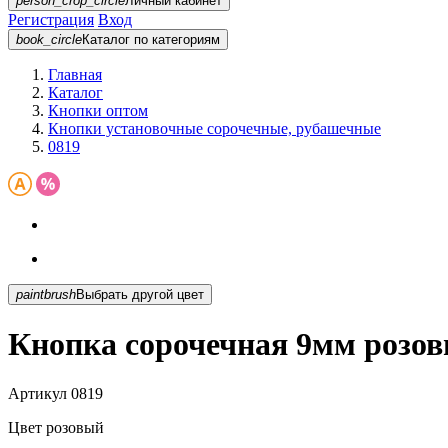
person_crop_circle
Личный кабинет
Регистрация
Вход
book_circle
Каталог
по категориям
Главная
Каталог
Кнопки оптом
Кнопки установочные сорочечные, рубашечные
0819
paintbrush
Выбрать другой цвет
Кнопка сорочечная 9мм розов
Артикул
0819
Цвет
розовый