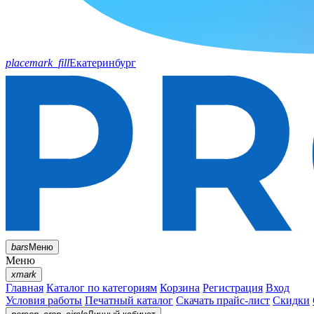
placemark_fill
Екатеринбург
bars
Меню
Меню
xmark
Главная
Каталог по категориям
Корзина
Регистрация
Вход
Условия работы
Печатный каталог
Скачать прайс-лист
Скидки