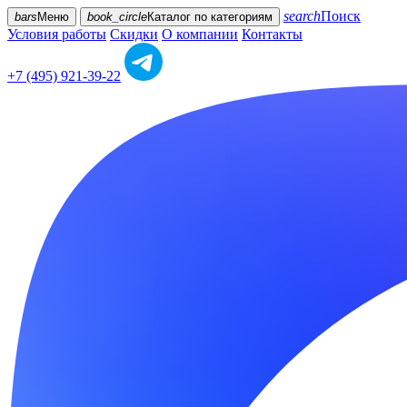
search
Поиск
bars
Меню
book_circle
Каталог
по категориям
Условия работы
Скидки
О компании
Контакты
+7 (495) 921-39-22