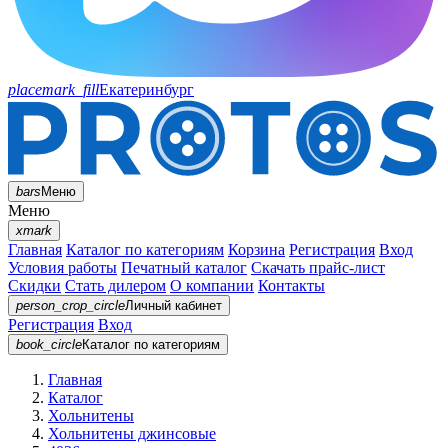
placemark_fill
Екатеринбург
bars
Меню
Меню
xmark
Главная
Каталог по категориям
Корзина
Регистрация
Вход
Условия работы
Печатный каталог
Скачать прайс-лист
Скидки
Стать дилером
О компании
Контакты
person_crop_circle
Личный кабинет
Регистрация
Вход
book_circle
Каталог
по категориям
Главная
Каталог
Хольнитены
Хольнитены джинсовые