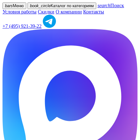
search
Поиск
bars
Меню
book_circle
Каталог
по категориям
Условия работы
Скидки
О компании
Контакты
+7 (495) 921-39-22