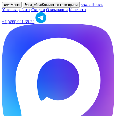
search
Поиск
bars
Меню
book_circle
Каталог
по категориям
Условия работы
Скидки
О компании
Контакты
+7 (495) 921-39-22