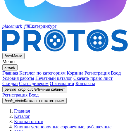
placemark_fill
Екатеринбург
bars
Меню
Меню
xmark
Главная
Каталог по категориям
Корзина
Регистрация
Вход
Условия работы
Печатный каталог
Скачать прайс-лист
Скидки
Стать дилером
О компании
Контакты
person_crop_circle
Личный кабинет
Регистрация
Вход
book_circle
Каталог
по категориям
Главная
Каталог
Кнопки оптом
Кнопки установочные сорочечные, рубашечные