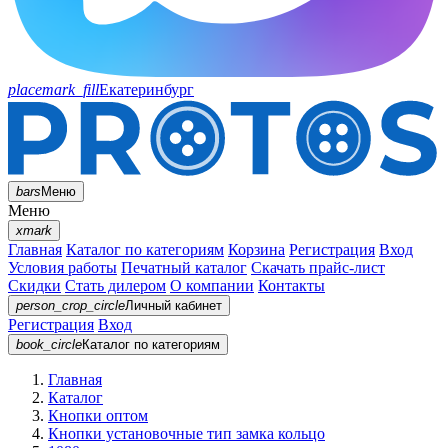
placemark_fill
Екатеринбург
bars
Меню
Меню
xmark
Главная
Каталог по категориям
Корзина
Регистрация
Вход
Условия работы
Печатный каталог
Скачать прайс-лист
Скидки
Стать дилером
О компании
Контакты
person_crop_circle
Личный кабинет
Регистрация
Вход
book_circle
Каталог
по категориям
Главная
Каталог
Кнопки оптом
Кнопки установочные тип замка кольцо