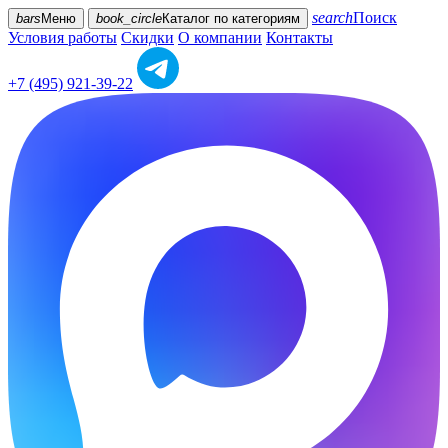
search
Поиск
bars
Меню
book_circle
Каталог
по категориям
Условия работы
Скидки
О компании
Контакты
+7 (495) 921-39-22