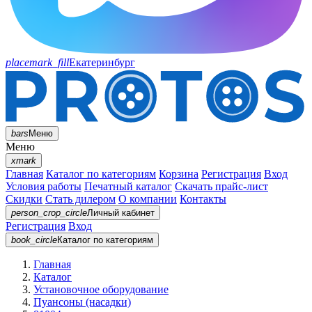
placemark_fill
Екатеринбург
bars
Меню
Меню
xmark
Главная
Каталог по категориям
Корзина
Регистрация
Вход
Условия работы
Печатный каталог
Скачать прайс-лист
Скидки
Стать дилером
О компании
Контакты
person_crop_circle
Личный кабинет
Регистрация
Вход
book_circle
Каталог
по категориям
Главная
Каталог
Установочное оборудование
Пуансоны (насадки)