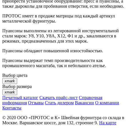
приобрести установочное оборудование: пресс и пуансоны, а
также дыроколы для пробивания отверстия, если необходимо.
ПРОТОС имеет в продаже матрицы под каждый артикул
металлической фурнитуры.
Пуансоны выполнены из легированной инструментальной
стали марок: У8, У10, У8А, Х12, Ф1 и др., закаливаются в
режимах, предназначенных для этих марок.
Пуансоны обладают повышенной изностойкостью.
Пуансоны выдержат темп производительности как
промышленного масштаба, так и небольшого ателье.
Выбор цвета
xmark
Выбор размера
xmark
Печатный каталог
Скачать прайс-лист
Справочная
информация
Отзывы
Стать дилером
Вакансии
О компании
Контакты
© 2020
ООО «ПРОТОС и К»
Швейная фурнитура со склада в
Москве.
Варшавское шоссе, дом 132, строение 9.
На карте