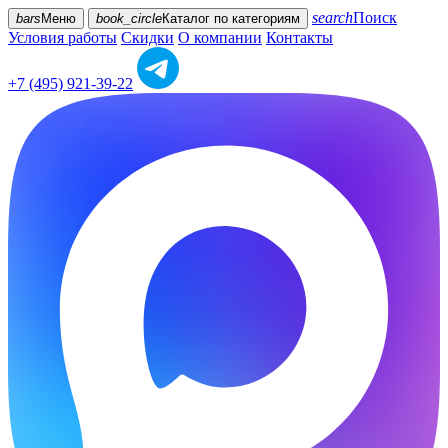
search
Поиск
bars
Меню
book_circle
Каталог
по категориям
Условия работы
Скидки
О компании
Контакты
+7 (495) 921-39-22