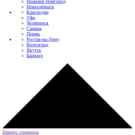
Нижний Новгород
Новосибирск
Краснодар
Уфа
Челябинск
Самара
Пермь
Ростов-на-Дону
Волгоград
Якутск
Барнаул
Наверх страницы