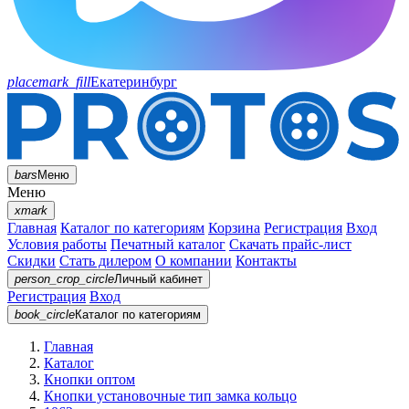
placemark_fill
Екатеринбург
bars
Меню
Меню
xmark
Главная
Каталог по категориям
Корзина
Регистрация
Вход
Условия работы
Печатный каталог
Скачать прайс-лист
Скидки
Стать дилером
О компании
Контакты
person_crop_circle
Личный кабинет
Регистрация
Вход
book_circle
Каталог
по категориям
Главная
Каталог
Кнопки оптом
Кнопки установочные тип замка кольцо