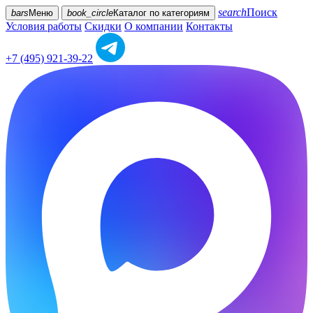
search
Поиск
bars
Меню
book_circle
Каталог
по категориям
Условия работы
Скидки
О компании
Контакты
+7 (495) 921-39-22