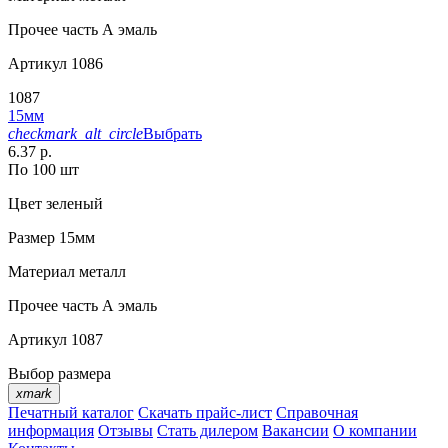
Прочее
часть А эмаль
Артикул
1086
1087
15мм
checkmark_alt_circle
Выбрать
6.37 р.
По 100 шт
Цвет
зеленый
Размер
15мм
Материал
металл
Прочее
часть А эмаль
Артикул
1087
Выбор размера
xmark
Печатный каталог
Скачать прайс-лист
Справочная
информация
Отзывы
Стать дилером
Вакансии
О компании