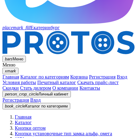
placemark_fill
Екатеринбург
bars
Меню
Меню
xmark
Главная
Каталог по категориям
Корзина
Регистрация
Вход
Условия работы
Печатный каталог
Скачать прайс-лист
Скидки
Стать дилером
О компании
Контакты
person_crop_circle
Личный кабинет
Регистрация
Вход
book_circle
Каталог
по категориям
Главная
Каталог
Кнопки оптом
Кнопки установочные тип замка альфа, омега