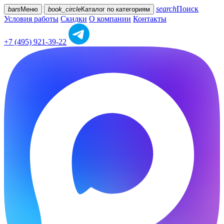
search
Поиск
bars
Меню
book_circle
Каталог
по категориям
Условия работы
Скидки
О компании
Контакты
+7 (495) 921-39-22