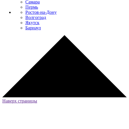
Самара
Пермь
Ростов-на-Дону
Волгоград
Якутск
Барнаул
Наверх страницы