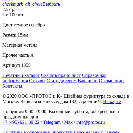
checkmark_alt_circle
Выбрать
2.57 р.
По 100 шт
Цвет
темное серебро
Размер
15мм
Материал
металл
Прочее
часть A
Артикул
1355
Печатный каталог
Скачать прайс-лист
Справочная
информация
Отзывы
Стать дилером
Вакансии
О компании
Контакты
© 2020
ООО «ПРОТОС и К»
Швейная фурнитура со склада в
Москве.
Варшавское шоссе, дом 132, строение 9.
На карте
По будням 9:00–19:00, Выходные: суббота, воскресенье и
праздничные дни
+7 (495) 921-39-22
/
Telegram
/
Max
/
info@protos.ru
Политика в отношении обработки персональных данных