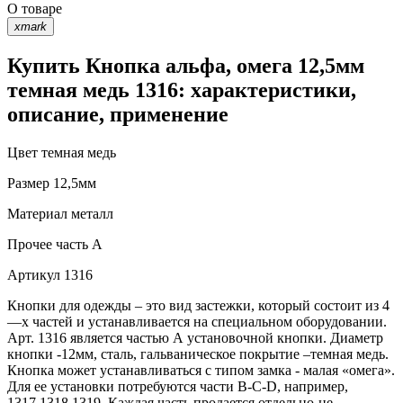
О товаре
xmark
Купить Кнопка альфа, омега 12,5мм
темная медь 1316: характеристики,
описание, применение
Цвет
темная медь
Размер
12,5мм
Материал
металл
Прочее
часть A
Артикул
1316
Кнопки для одежды – это вид застежки, который состоит из 4
—х частей и устанавливается на специальном оборудовании.
Арт. 1316 является частью А установочной кнопки. Диаметр
кнопки -12мм, сталь, гальваническое покрытие –темная медь.
Кнопка может устанавливаться с типом замка - малая «омега».
Для ее установки потребуются части В-C-D, например,
1317,1318,1319. Каждая часть продается отдельно-не