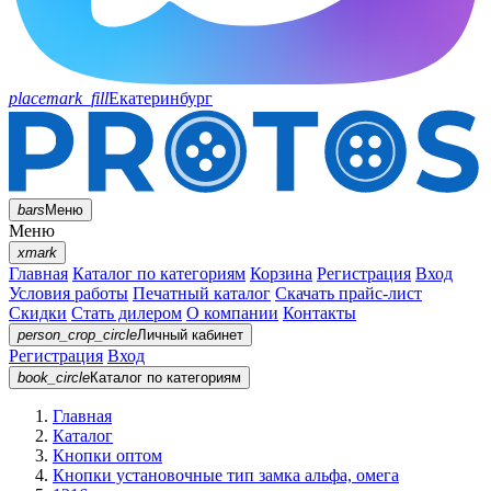
placemark_fill
Екатеринбург
bars
Меню
Меню
xmark
Главная
Каталог по категориям
Корзина
Регистрация
Вход
Условия работы
Печатный каталог
Скачать прайс-лист
Скидки
Стать дилером
О компании
Контакты
person_crop_circle
Личный кабинет
Регистрация
Вход
book_circle
Каталог
по категориям
Главная
Каталог
Кнопки оптом
Кнопки установочные тип замка альфа, омега