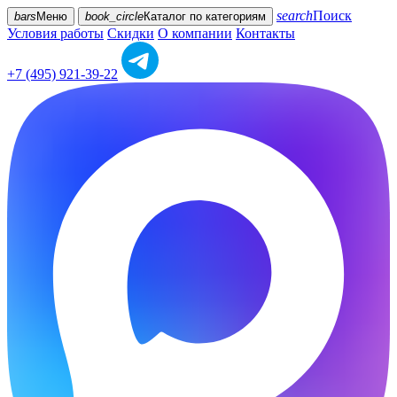
search
Поиск
bars
Меню
book_circle
Каталог
по категориям
Условия работы
Скидки
О компании
Контакты
+7 (495) 921-39-22