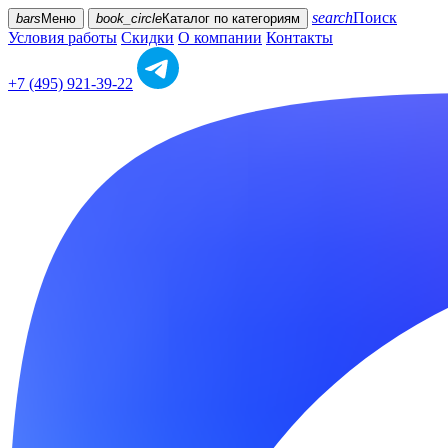
search
Поиск
bars
Меню
book_circle
Каталог
по категориям
Условия работы
Скидки
О компании
Контакты
+7 (495) 921-39-22