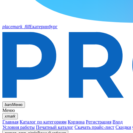
placemark_fill
Екатеринбург
bars
Меню
Меню
xmark
Главная
Каталог по категориям
Корзина
Регистрация
Вход
Условия работы
Печатный каталог
Скачать прайс-лист
Скидки