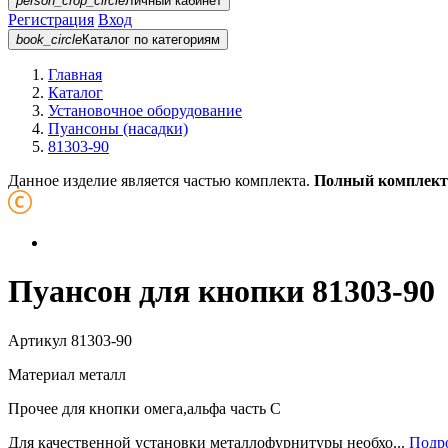
person_crop_circle
Личный кабинет
Регистрация
Вход
book_circle
Каталог
по категориям
Главная
Каталог
Установочное оборудование
Пуансоны (насадки)
81303-90
Данное изделие является частью комплекта.
Полный комплект
Пуансон для кнопки 81303-90
Артикул
81303-90
Материал
металл
Прочее
для кнопки омега,альфа часть С
Для качественной установки металлофурнитуры необхо...
Подро