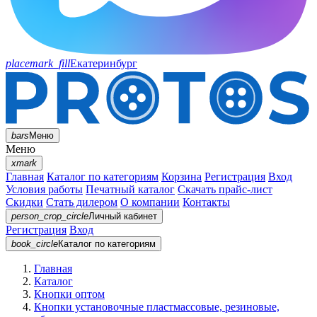
placemark_fill
Екатеринбург
bars
Меню
Меню
xmark
Главная
Каталог по категориям
Корзина
Регистрация
Вход
Условия работы
Печатный каталог
Скачать прайс-лист
Скидки
Стать дилером
О компании
Контакты
person_crop_circle
Личный кабинет
Регистрация
Вход
book_circle
Каталог
по категориям
Главная
Каталог
Кнопки оптом
Кнопки установочные пластмассовые, резиновые,