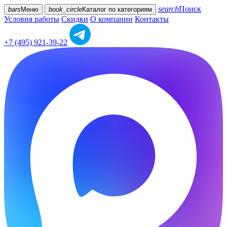
search
Поиск
bars
Меню
book_circle
Каталог
по категориям
Условия работы
Скидки
О компании
Контакты
+7 (495) 921-39-22