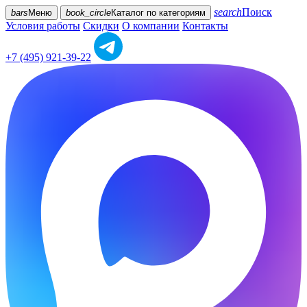
search
Поиск
bars
Меню
book_circle
Каталог
по категориям
Условия работы
Скидки
О компании
Контакты
+7 (495) 921-39-22