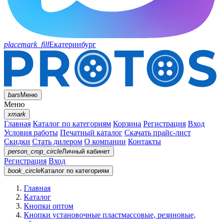
placemark_fill
Екатеринбург
bars
Меню
Меню
xmark
Главная
Каталог по категориям
Корзина
Регистрация
Вход
Условия работы
Печатный каталог
Скачать прайс-лист
Скидки
Стать дилером
О компании
Контакты
person_crop_circle
Личный кабинет
Регистрация
Вход
book_circle
Каталог
по категориям
Главная
Каталог
Кнопки оптом
Кнопки установочные пластмассовые, резиновые,