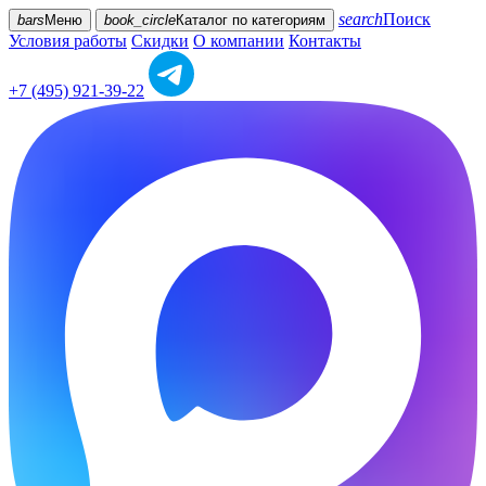
search
Поиск
bars
Меню
book_circle
Каталог
по категориям
Условия работы
Скидки
О компании
Контакты
+7 (495) 921-39-22