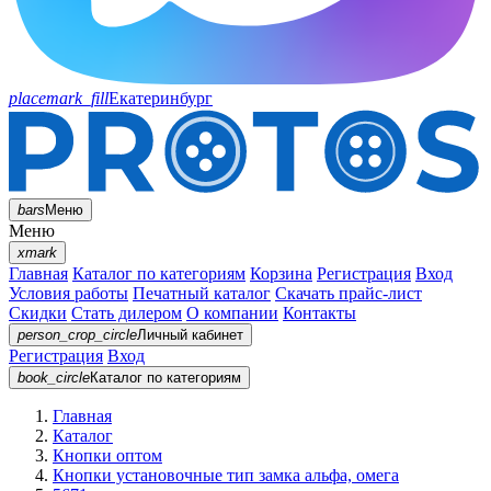
placemark_fill
Екатеринбург
bars
Меню
Меню
xmark
Главная
Каталог по категориям
Корзина
Регистрация
Вход
Условия работы
Печатный каталог
Скачать прайс-лист
Скидки
Стать дилером
О компании
Контакты
person_crop_circle
Личный кабинет
Регистрация
Вход
book_circle
Каталог
по категориям
Главная
Каталог
Кнопки оптом
Кнопки установочные тип замка альфа, омега