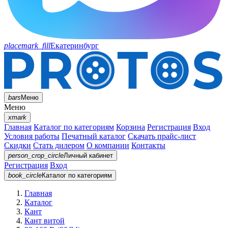
placemark_fill
Екатеринбург
bars
Меню
Меню
xmark
Главная
Каталог по категориям
Корзина
Регистрация
Вход
Условия работы
Печатный каталог
Скачать прайс-лист
Скидки
Стать дилером
О компании
Контакты
person_crop_circle
Личный кабинет
Регистрация
Вход
book_circle
Каталог
по категориям
Главная
Каталог
Кант
Кант витой