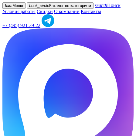
search
Поиск
bars
Меню
book_circle
Каталог
по категориям
Условия работы
Скидки
О компании
Контакты
+7 (495) 921-39-22