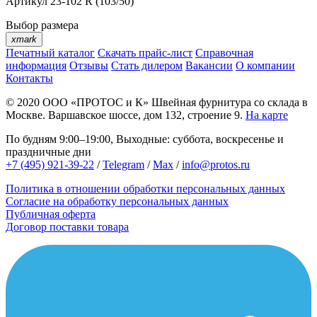
Артикул
23-102 R (103/50)
Выбор размера
xmark
Печатный каталог
Скачать прайс-лист
Справочная
информация
Отзывы
Стать дилером
Вакансии
О компании
Контакты
© 2020
ООО «ПРОТОС и К»
Швейная фурнитура со склада в
Москве.
Варшавское шоссе, дом 132, строение 9.
На карте
По будням 9:00–19:00, Выходные: суббота, воскресенье и
праздничные дни
+7 (495) 921-39-22
/
Telegram
/
Max
/
info@protos.ru
Политика в отношении обработки персональных данных
Согласие на обработку персональных данных
Публичная оферта
Договор поставки товара