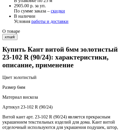
В упаковке по
25 м
2905.00 р. за уп.
По сумме заказа –
скидки
В наличии
Условия
работы и доставки
О товаре
xmark
Купить Кант витой 6мм золотистый
23-102 R (90/24): характеристики,
описание, применение
Цвет
золотистый
Размер
6мм
Материал
вискоза
Артикул
23-102 R (90/24)
Витой кант арт. 23-102 R (90/24) является прекрасным
украшением текстильных изделий для дома. Кант витой
отделочный используются для украшения подушек, штор,