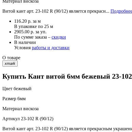
Материал
вискоза
Витой кант арт. 23-102 R (90/12) является прекрасн...
Подробнее
116.20
р.
за м
В упаковке по
25 м
2905.00 р. за уп.
По сумме заказа –
скидки
В наличии
Условия
работы и доставки
О товаре
xmark
Купить Кант витой 6мм бежевый 23-102 
Цвет
бежевый
Размер
6мм
Материал
вискоза
Артикул
23-102 R (90/12)
Витой кант арт. 23-102 R (90/12) является прекрасным украше