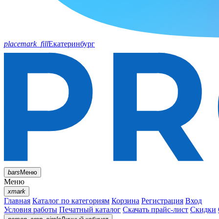
placemark_fill
Екатеринбург
bars
Меню
Меню
xmark
Главная
Каталог по категориям
Корзина
Регистрация
Вход
Условия работы
Печатный каталог
Скачать прайс-лист
Скидки