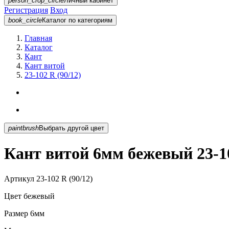
person_crop_circle
Личный кабинет
Регистрация
Вход
book_circle
Каталог
по категориям
Главная
Каталог
Кант
Кант витой
23-102 R (90/12)
paintbrush
Выбрать другой цвет
Кант витой 6мм бежевый 23-10
Артикул
23-102 R (90/12)
Цвет
бежевый
Размер
6мм