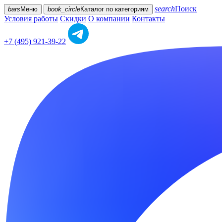
search
Поиск
bars
Меню
book_circle
Каталог
по категориям
Условия работы
Скидки
О компании
Контакты
+7 (495) 921-39-22