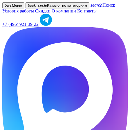
search
Поиск
bars
Меню
book_circle
Каталог
по категориям
Условия работы
Скидки
О компании
Контакты
+7 (495) 921-39-22