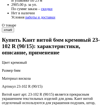
В упаковке по
25 м
2905.00 р. за уп.
По сумме заказа –
скидки
Нет в наличии
Условия
работы и доставки
О товаре
xmark
Купить Кант витой 6мм кремовый 23-
102 R (90/15): характеристики,
описание, применение
Цвет
кремовый
Размер
6мм
Материал
вискоза
Артикул
23-102 R (90/15)
Витой кант арт. 23-102 R (90/15) является прекрасным
украшением текстильных изделий для дома. Кант витой
отделочный используются для украшения подушек, штор,