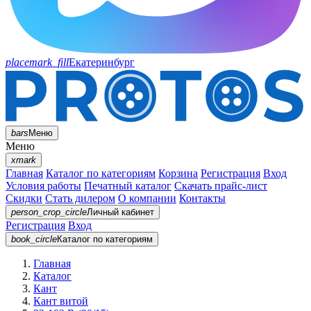
placemark_fill
Екатеринбург
bars
Меню
Меню
xmark
Главная
Каталог по категориям
Корзина
Регистрация
Вход
Условия работы
Печатный каталог
Скачать прайс-лист
Скидки
Стать дилером
О компании
Контакты
person_crop_circle
Личный кабинет
Регистрация
Вход
book_circle
Каталог
по категориям
Главная
Каталог
Кант
Кант витой