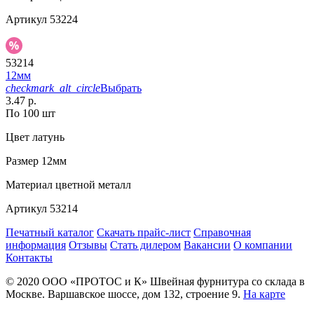
Артикул
53224
53214
12мм
checkmark_alt_circle
Выбрать
3.47 р.
По 100 шт
Цвет
латунь
Размер
12мм
Материал
цветной металл
Артикул
53214
Печатный каталог
Скачать прайс-лист
Справочная
информация
Отзывы
Стать дилером
Вакансии
О компании
Контакты
© 2020
ООО «ПРОТОС и К»
Швейная фурнитура со склада в
Москве.
Варшавское шоссе, дом 132, строение 9.
На карте