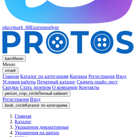
placemark_fill
Екатеринбург
bars
Меню
Меню
xmark
Главная
Каталог по категориям
Корзина
Регистрация
Вход
Условия работы
Печатный каталог
Скачать прайс-лист
Скидки
Стать дилером
О компании
Контакты
person_crop_circle
Личный кабинет
Регистрация
Вход
book_circle
Каталог
по категориям
Главная
Каталог
Украшения декоративные
Украшения на шипах