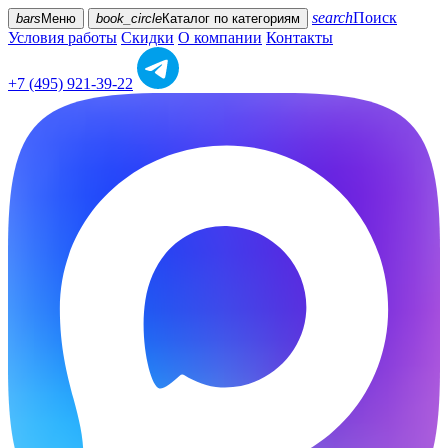
search
Поиск
bars
Меню
book_circle
Каталог
по категориям
Условия работы
Скидки
О компании
Контакты
+7 (495) 921-39-22