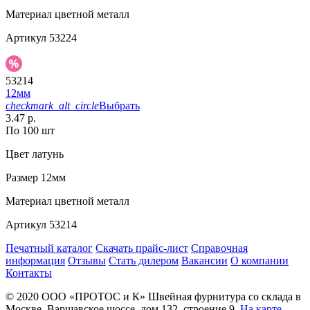
Материал
цветной металл
Артикул
53224
53214
12мм
checkmark_alt_circle
Выбрать
3.47 р.
По 100 шт
Цвет
латунь
Размер
12мм
Материал
цветной металл
Артикул
53214
Печатный каталог
Скачать прайс-лист
Справочная
информация
Отзывы
Стать дилером
Вакансии
О компании
Контакты
© 2020
ООО «ПРОТОС и К»
Швейная фурнитура со склада в
Москве.
Варшавское шоссе, дом 132, строение 9.
На карте