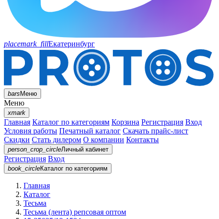
placemark_fill
Екатеринбург
bars
Меню
Меню
xmark
Главная
Каталог по категориям
Корзина
Регистрация
Вход
Условия работы
Печатный каталог
Скачать прайс-лист
Скидки
Стать дилером
О компании
Контакты
person_crop_circle
Личный кабинет
Регистрация
Вход
book_circle
Каталог
по категориям
Главная
Каталог
Тесьма
Тесьма (лента) репсовая оптом