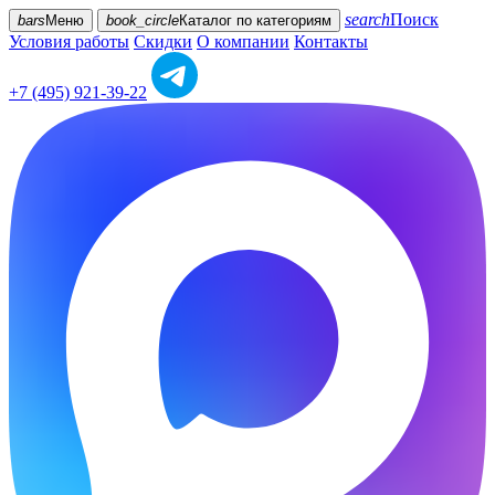
search
Поиск
bars
Меню
book_circle
Каталог
по категориям
Условия работы
Скидки
О компании
Контакты
+7 (495) 921-39-22