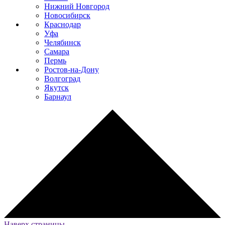
Нижний Новгород
Новосибирск
Краснодар
Уфа
Челябинск
Самара
Пермь
Ростов-на-Дону
Волгоград
Якутск
Барнаул
Наверх страницы