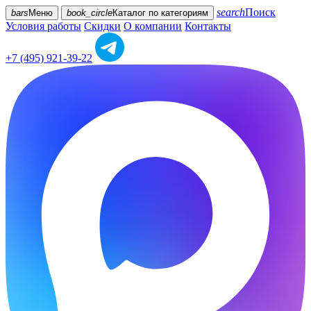
search
Поиск
bars
Меню
book_circle
Каталог
по категориям
Условия работы
Скидки
О компании
Контакты
+7 (495) 921-39-22