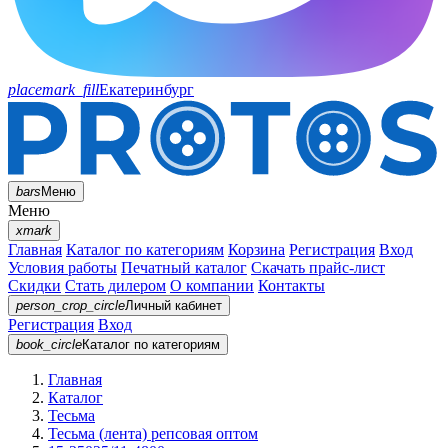
placemark_fill
Екатеринбург
bars
Меню
Меню
xmark
Главная
Каталог по категориям
Корзина
Регистрация
Вход
Условия работы
Печатный каталог
Скачать прайс-лист
Скидки
Стать дилером
О компании
Контакты
person_crop_circle
Личный кабинет
Регистрация
Вход
book_circle
Каталог
по категориям
Главная
Каталог
Тесьма
Тесьма (лента) репсовая оптом