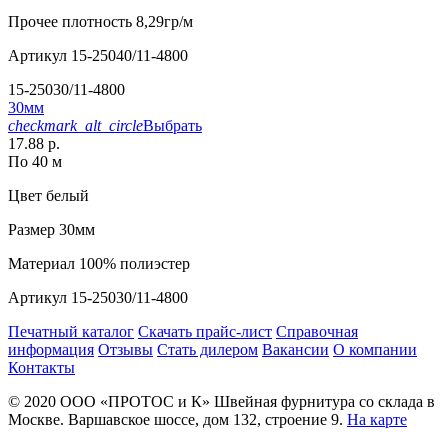
Прочее
плотность 8,29гр/м
Артикул
15-25040/11-4800
15-25030/11-4800
30мм
checkmark_alt_circle
Выбрать
17.88 р.
По 40 м
Цвет
белый
Размер
30мм
Материал
100% полиэстер
Артикул
15-25030/11-4800
Печатный каталог
Скачать прайс-лист
Справочная
информация
Отзывы
Стать дилером
Вакансии
О компании
Контакты
© 2020
ООО «ПРОТОС и К»
Швейная фурнитура со склада в
Москве.
Варшавское шоссе, дом 132, строение 9.
На карте