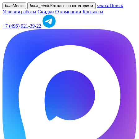
search
Поиск
bars
Меню
book_circle
Каталог
по категориям
Условия работы
Скидки
О компании
Контакты
+7 (495) 921-39-22