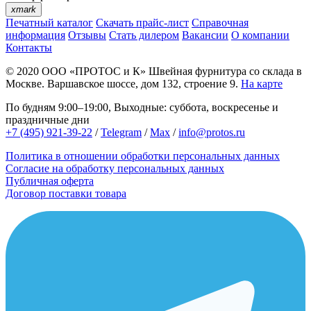
xmark
Печатный каталог
Скачать прайс-лист
Справочная
информация
Отзывы
Стать дилером
Вакансии
О компании
Контакты
© 2020
ООО «ПРОТОС и К»
Швейная фурнитура со склада в
Москве.
Варшавское шоссе, дом 132, строение 9.
На карте
По будням 9:00–19:00, Выходные: суббота, воскресенье и
праздничные дни
+7 (495) 921-39-22
/
Telegram
/
Max
/
info@protos.ru
Политика в отношении обработки персональных данных
Согласие на обработку персональных данных
Публичная оферта
Договор поставки товара