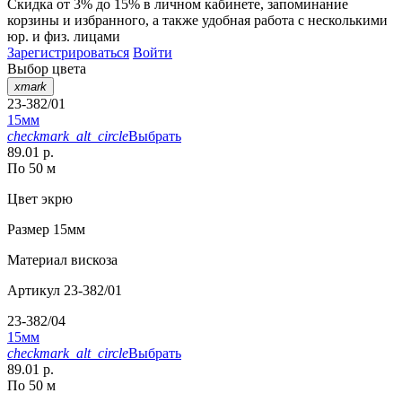
Скидка от 3% до 15%
в личном кабинете, запоминание
корзины
и
избранного
, а также удобная работа с несколькими
юр. и физ. лицами
Зарегистрироваться
Войти
Выбор цвета
xmark
23-382/01
15мм
checkmark_alt_circle
Выбрать
89.01 р.
По 50 м
Цвет
экрю
Размер
15мм
Материал
вискоза
Артикул
23-382/01
23-382/04
15мм
checkmark_alt_circle
Выбрать
89.01 р.
По 50 м