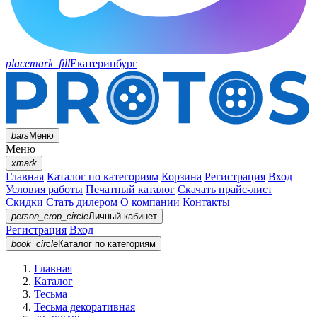
placemark_fill
Екатеринбург
bars
Меню
Меню
xmark
Главная
Каталог по категориям
Корзина
Регистрация
Вход
Условия работы
Печатный каталог
Скачать прайс-лист
Скидки
Стать дилером
О компании
Контакты
person_crop_circle
Личный кабинет
Регистрация
Вход
book_circle
Каталог
по категориям
Главная
Каталог
Тесьма
Тесьма декоративная