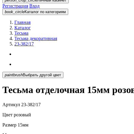
person_crop_circle
Личный кабинет
Регистрация
Вход
book_circle
Каталог
по категориям
Главная
Каталог
Тесьма
Тесьма декоративная
23-382/17
paintbrush
Выбрать другой цвет
Тесьма отделочная 15мм розо
Артикул
23-382/17
Цвет
розовый
Размер
15мм