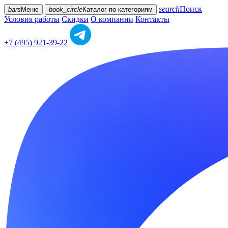
search
Поиск
bars
Меню
book_circle
Каталог
по категориям
Условия работы
Скидки
О компании
Контакты
+7 (495) 921-39-22