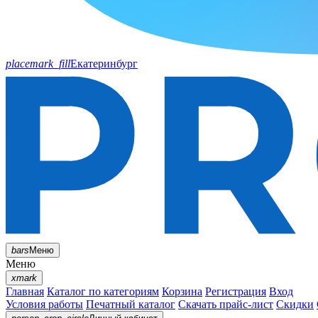
placemark_fill
Екатеринбург
bars
Меню
Меню
xmark
Главная
Каталог по категориям
Корзина
Регистрация
Вход
Условия работы
Печатный каталог
Скачать прайс-лист
Скидки