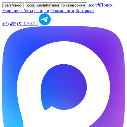
search
Поиск
bars
Меню
book_circle
Каталог
по категориям
Условия работы
Скидки
О компании
Контакты
+7 (495) 921-39-22