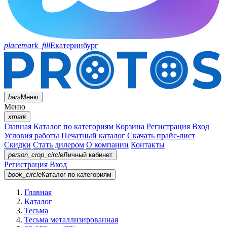
placemark_fill
Екатеринбург
bars
Меню
Меню
xmark
Главная
Каталог по категориям
Корзина
Регистрация
Вход
Условия работы
Печатный каталог
Скачать прайс-лист
Скидки
Стать дилером
О компании
Контакты
person_crop_circle
Личный кабинет
Регистрация
Вход
book_circle
Каталог
по категориям
Главная
Каталог
Тесьма
Тесьма металлизированная