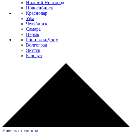
Нижний Новгород
Новосибирск
Краснодар
Уфа
Челябинск
Самара
Пермь
Ростов-на-Дону
Волгоград
Якутск
Барнаул
Наверх страницы