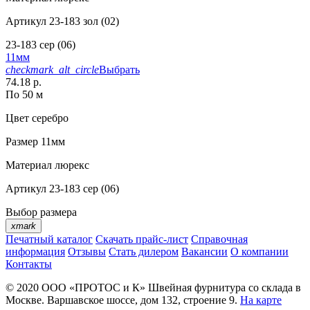
Артикул
23-183 зол (02)
23-183 сер (06)
11мм
checkmark_alt_circle
Выбрать
74.18 р.
По 50 м
Цвет
серебро
Размер
11мм
Материал
люрекс
Артикул
23-183 сер (06)
Выбор размера
xmark
Печатный каталог
Скачать прайс-лист
Справочная
информация
Отзывы
Стать дилером
Вакансии
О компании
Контакты
© 2020
ООО «ПРОТОС и К»
Швейная фурнитура со склада в
Москве.
Варшавское шоссе, дом 132, строение 9.
На карте