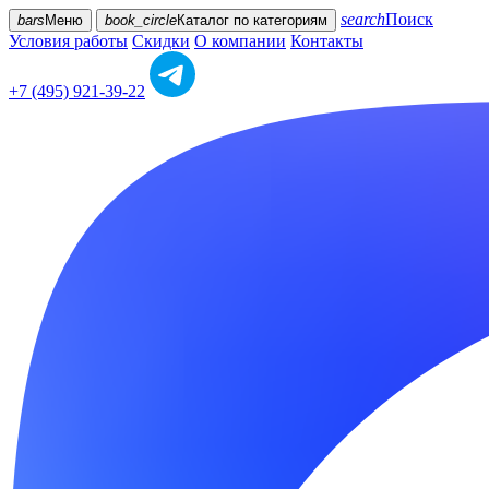
search
Поиск
bars
Меню
book_circle
Каталог
по категориям
Условия работы
Скидки
О компании
Контакты
+7 (495) 921-39-22