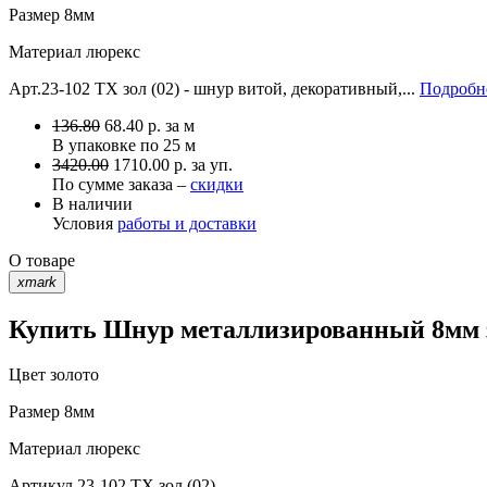
Размер
8мм
Материал
люрекс
Арт.23-102 TX зол (02) - шнур витой, декоративный,...
Подробне
136.80
68.40
р.
за м
В упаковке по
25 м
3420.00
1710.00 р. за уп.
По сумме заказа –
скидки
В наличии
Условия
работы и доставки
О товаре
xmark
Купить Шнур металлизированный 8мм зо
Цвет
золото
Размер
8мм
Материал
люрекс
Артикул
23-102 TX зол (02)