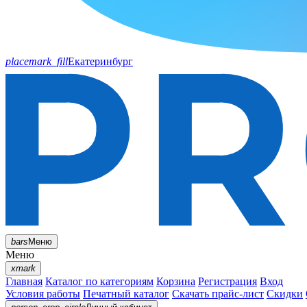
placemark_fill
Екатеринбург
bars
Меню
Меню
xmark
Главная
Каталог по категориям
Корзина
Регистрация
Вход
Условия работы
Печатный каталог
Скачать прайс-лист
Скидки