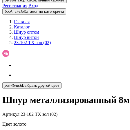
person_crop_circle
Личный кабинет
Регистрация
Вход
book_circle
Каталог
по категориям
Главная
Каталог
Шнур оптом
Шнур витой
23-102 TX зол (02)
paintbrush
Выбрать другой цвет
Шнур металлизированный 8мм 
Артикул
23-102 TX зол (02)
Цвет
золото