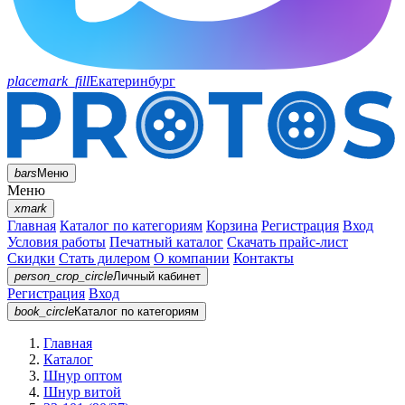
placemark_fill
Екатеринбург
bars
Меню
Меню
xmark
Главная
Каталог по категориям
Корзина
Регистрация
Вход
Условия работы
Печатный каталог
Скачать прайс-лист
Скидки
Стать дилером
О компании
Контакты
person_crop_circle
Личный кабинет
Регистрация
Вход
book_circle
Каталог
по категориям
Главная
Каталог
Шнур оптом
Шнур витой