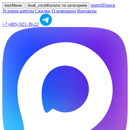
search
Поиск
bars
Меню
book_circle
Каталог
по категориям
Условия работы
Скидки
О компании
Контакты
+7 (495) 921-39-22