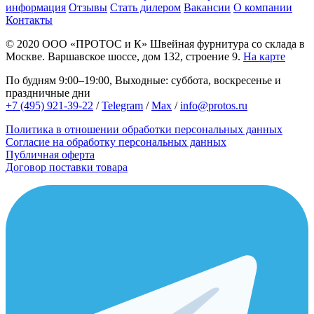
информация
Отзывы
Стать дилером
Вакансии
О компании
Контакты
© 2020
ООО «ПРОТОС и К»
Швейная фурнитура со склада в
Москве.
Варшавское шоссе, дом 132, строение 9.
На карте
По будням 9:00–19:00, Выходные: суббота, воскресенье и
праздничные дни
+7 (495) 921-39-22
/
Telegram
/
Max
/
info@protos.ru
Политика в отношении обработки персональных данных
Согласие на обработку персональных данных
Публичная оферта
Договор поставки товара