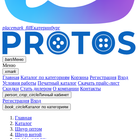
placemark_fill
Екатеринбург
bars
Меню
Меню
xmark
Главная
Каталог по категориям
Корзина
Регистрация
Вход
Условия работы
Печатный каталог
Скачать прайс-лист
Скидки
Стать дилером
О компании
Контакты
person_crop_circle
Личный кабинет
Регистрация
Вход
book_circle
Каталог
по категориям
Главная
Каталог
Шнур оптом
Шнур витой