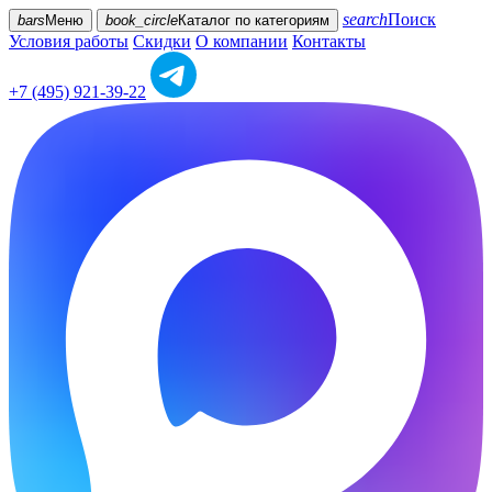
search
Поиск
bars
Меню
book_circle
Каталог
по категориям
Условия работы
Скидки
О компании
Контакты
+7 (495) 921-39-22