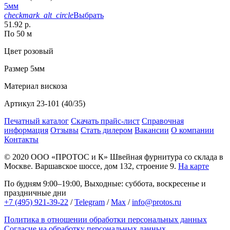
5мм
checkmark_alt_circle
Выбрать
51.92 р.
По 50 м
Цвет
розовый
Размер
5мм
Материал
вискоза
Артикул
23-101 (40/35)
Печатный каталог
Скачать прайс-лист
Справочная
информация
Отзывы
Стать дилером
Вакансии
О компании
Контакты
© 2020
ООО «ПРОТОС и К»
Швейная фурнитура со склада в
Москве.
Варшавское шоссе, дом 132, строение 9.
На карте
По будням 9:00–19:00, Выходные: суббота, воскресенье и
праздничные дни
+7 (495) 921-39-22
/
Telegram
/
Max
/
info@protos.ru
Политика в отношении обработки персональных данных
Согласие на обработку персональных данных