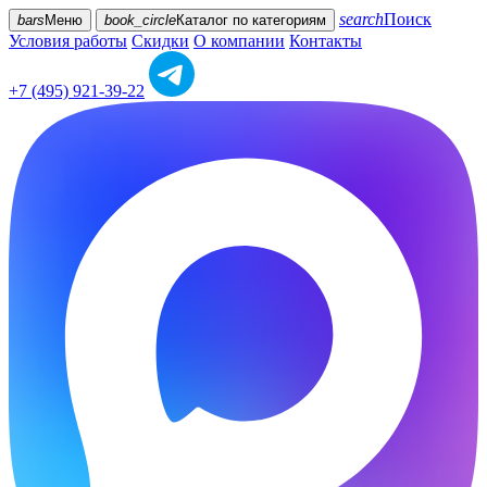
search
Поиск
bars
Меню
book_circle
Каталог
по категориям
Условия работы
Скидки
О компании
Контакты
+7 (495) 921-39-22