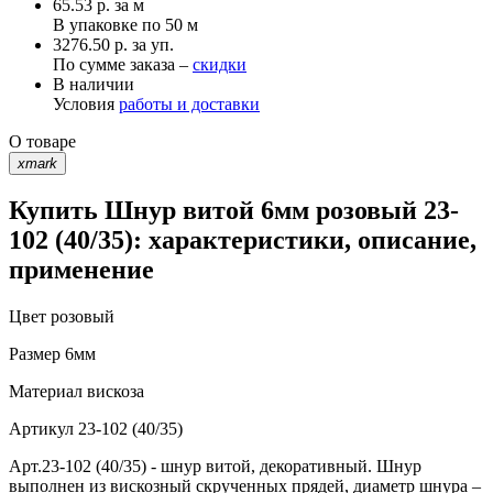
65.53
р.
за м
В упаковке по
50 м
3276.50 р. за уп.
По сумме заказа –
скидки
В наличии
Условия
работы и доставки
О товаре
xmark
Купить Шнур витой 6мм розовый 23-
102 (40/35): характеристики, описание,
применение
Цвет
розовый
Размер
6мм
Материал
вискоза
Артикул
23-102 (40/35)
Арт.23-102 (40/35) - шнур витой, декоративный. Шнур
выполнен из вискозный скрученных прядей, диаметр шнура –