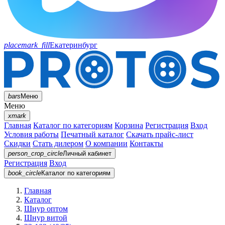
placemark_fill
Екатеринбург
bars
Меню
Меню
xmark
Главная
Каталог по категориям
Корзина
Регистрация
Вход
Условия работы
Печатный каталог
Скачать прайс-лист
Скидки
Стать дилером
О компании
Контакты
person_crop_circle
Личный кабинет
Регистрация
Вход
book_circle
Каталог
по категориям
Главная
Каталог
Шнур оптом
Шнур витой