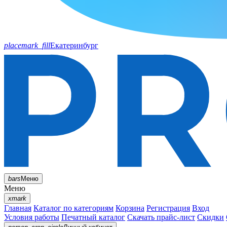
placemark_fill
Екатеринбург
bars
Меню
Меню
xmark
Главная
Каталог по категориям
Корзина
Регистрация
Вход
Условия работы
Печатный каталог
Скачать прайс-лист
Скидки