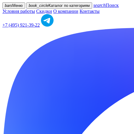
search
Поиск
bars
Меню
book_circle
Каталог
по категориям
Условия работы
Скидки
О компании
Контакты
+7 (495) 921-39-22