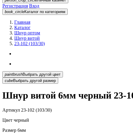
person_crop_circle
Личный кабинет
Регистрация
Вход
book_circle
Каталог
по категориям
Главная
Каталог
Шнур оптом
Шнур витой
23-102 (103/30)
paintbrush
Выбрать другой цвет
cube
Выбрать другой размер
Шнур витой 6мм черный 23-10
Артикул
23-102 (103/30)
Цвет
черный
Размер
6мм