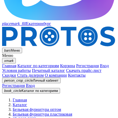
placemark_fill
Екатеринбург
bars
Меню
Меню
xmark
Главная
Каталог по категориям
Корзина
Регистрация
Вход
Условия работы
Печатный каталог
Скачать прайс-лист
Скидки
Стать дилером
О компании
Контакты
person_crop_circle
Личный кабинет
Регистрация
Вход
book_circle
Каталог
по категориям
Главная
Каталог
Бельевая фурнитура оптом
Бельевая фурнитура пластиковая