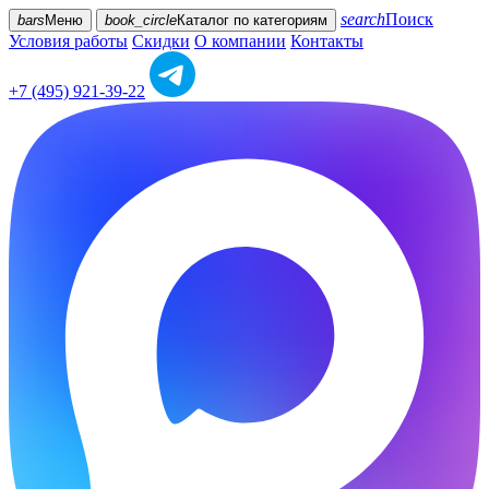
search
Поиск
bars
Меню
book_circle
Каталог
по категориям
Условия работы
Скидки
О компании
Контакты
+7 (495) 921-39-22