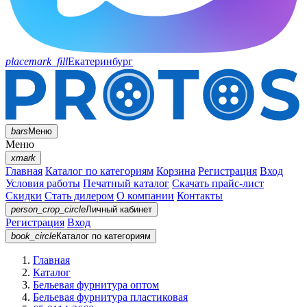
placemark_fill
Екатеринбург
bars
Меню
Меню
xmark
Главная
Каталог по категориям
Корзина
Регистрация
Вход
Условия работы
Печатный каталог
Скачать прайс-лист
Скидки
Стать дилером
О компании
Контакты
person_crop_circle
Личный кабинет
Регистрация
Вход
book_circle
Каталог
по категориям
Главная
Каталог
Бельевая фурнитура оптом
Бельевая фурнитура пластиковая