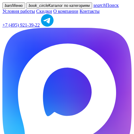
search
Поиск
bars
Меню
book_circle
Каталог
по категориям
Условия работы
Скидки
О компании
Контакты
+7 (495) 921-39-22