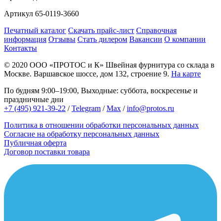
Артикул
65-0119-3660
Печатный каталог
Скачать прайс-лист
Справочная
информация
Отзывы
Стать дилером
Вакансии
О компании
Контакты
© 2020
ООО «ПРОТОС и К»
Швейная фурнитура со склада в
Москве.
Варшавское шоссе, дом 132, строение 9.
На карте
По будням 9:00–19:00, Выходные: суббота, воскресенье и
праздничные дни
+7 (495) 921-39-22
/
Telegram
/
Max
/
info@protos.ru
Политика в отношении обработки персональных данных
Согласие на обработку персональных данных
Публичная оферта
Договор поставки товара