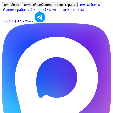
search
Поиск
bars
Меню
book_circle
Каталог
по категориям
Условия работы
Скидки
О компании
Контакты
+7 (495) 921-39-22