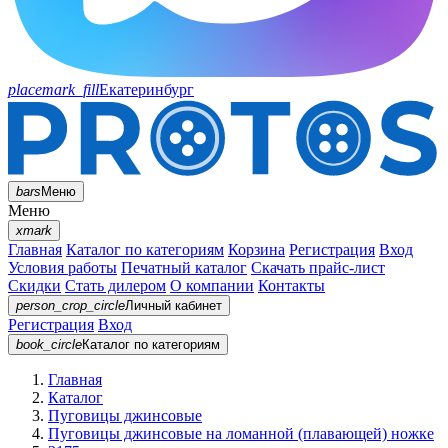
placemark_fill
Екатеринбург
bars
Меню
Меню
xmark
Главная
Каталог по категориям
Корзина
Регистрация
Вход
Условия работы
Печатный каталог
Скачать прайс-лист
Скидки
Стать дилером
О компании
Контакты
person_crop_circle
Личный кабинет
Регистрация
Вход
book_circle
Каталог
по категориям
Главная
Каталог
Пуговицы джинсовые
Пуговицы джинсовые на ломанной (плавающей) ножке